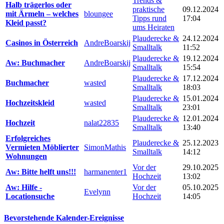
Trends &
Halb trägerlos oder
praktische
09.12.2024
mit Ärmeln – welches
bloungee
Tipps rund
17:04
Kleid passt?
ums Heiraten
Plauderecke &
24.12.2024
Casinos in Österreich
AndreBoarskij
Smalltalk
11:52
Plauderecke &
19.12.2024
Aw: Buchmacher
AndreBoarskij
Smalltalk
15:54
Plauderecke &
17.12.2024
Buchmacher
wasted
Smalltalk
18:03
Plauderecke &
15.01.2024
Hochzeitskleid
wasted
Smalltalk
23:01
Plauderecke &
12.01.2024
Hochzeit
nalat22835
Smalltalk
13:40
Erfolgreiches
Plauderecke &
25.12.2023
Vermieten Möblierter
SimonMathis
Smalltalk
14:12
Wohnungen
Vor der
29.10.2025
Aw: Bitte helft uns!!!
harmanenter1
Hochzeit
13:02
Aw: Hilfe -
Vor der
05.10.2025
Evelynn
Locationsuche
Hochzeit
14:05
Bevorstehende Kalender-Ereignisse