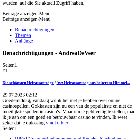
wurden, auf die Sie aktuell Zugriff haben.
Beiträge anzeigen-Menü
Beiträge anzeigen-Menü
Benachrichtigungen
Themen
Anhänge
Benachrichtigungen - AndreaDeVeer
Seiten
1
#1
Die schönsten Heiratsanträge
/
Aw: Heiratsantrag aus heiterem Himmel...
29.07.2023 02:12
Goedemiddag, vandaag wil ik het met je hebben over online
casinospellen. Gokkasten zijn nu een van de populairste en niet de
moeilijkste spellen in casino's. Maar om je geld veilig te stellen, raad
ik je aan om een goed en betrouwbaar casino te vinden. Ik weet
zeker dat je oplossing
vindt u hier
Seiten
1
Hilfe
|
Nutzungsbedingungen und Regeln
|
Nach oben ▲