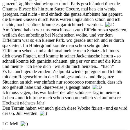
ganzen Tag über sind wir quer durch Paris geschländert über die
Champs Elysee bis hin zum Sacre Coeure, mal hats ein wenig
geregnet, mal nicht - und einfach das ganze Ambiente hat gepasst,
die kleinen Gassen durch Paris waren unglaublich schön und ich
dachte, noch schöner könnte es garnicht mehr werden..
Am Abend haben wir uns entschlossen zum Eiffelturm zu spazieren,
weil ich den unbedingt bei Nacht sehen wollte, und vor dem
Eiffelturm war so ein kleiner Park, wo gerade nur ich und er durch
spazierten. Im Hintergrund konnte man schon sehr gut den
Eiffelturm sehen - und aufeinmal meinte mein Schatz - ich muss
dich etwas Fragen, und kramte in seiner Jackentasche herum - so
schnell konnte ich garnicht schauen, ging er vor mir auf die Knie
und meinte - ich liebe dich - willst du mich heiraten... *hach*
Es hat auch gerade zu dem Zeitpunkt wieder geregnet und ich bin
mit dem Regenschirm in der Hand gestanden - und die ganze
Situation an sich war einfach nur soooooooo romantisch, dass ich
soo geheult habe und klarerweise ja gesagt habe
Ich muss sagen, das war bisher der allerschönste Tag in meinem
Leben - und ich freue mich schon sooo unendlich viel auf unsere
Hochzeit nächstes Jahr!
Den Termin haben wir auch gleich diese Woche fixiert - und es wird
der 05. Juli werden
LG Meli