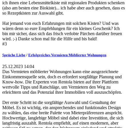
ich ihnen eine Lebensmittelkiste mit regionalen Produkten schenken
(also am besten eine Biokiste)... ich habe aber auch gesehen, dass es
so Rezeptkisten zur Auswahl gibt.
Hat jemand von euch Erfahrungen mit solchen Kisten? Und was
wären denn so eure Empfehlungen für ein kleines Geschenk? Ich
bin mir sicher, dass sich das frisch verlobte Pärchen darüber freuen
wird. ;-) Danke schon mal für die Hilfe und bis bald!
#3
Sprüche Liebe
/
Erfolgreiches Vermieten Möblierter Wohnungen
25.12.2023 14:04
Das Vermieten möblierter Wohnungen kann eine ausgezeichnete
Einkommensquelle sein, doch es erfordert sorgfältige Planung und
Know-how. Die Experten von Rentola bieten auf ihrer Plattform
wertvolle Tipps und Ratschläge, um Vermietern den Weg zu
erleichtern und das Potenzial ihrer Immobilien voll auszuschöpfen.
Der erste Schritt ist die sorgfältige Auswahl und Gestaltung der
Möbel. Es ist wichtig, ein ansprechendes und funktionales Design
zu wählen, das eine breite Palette von Mieterpräferenzen anspricht.
Hochwertige, langlebige Möbel sind dabei eine Investition, die sich
langfristig auszahlt. Rentola empfiehlt, auf einen modernen, aber