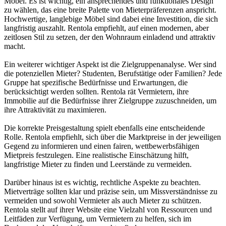
Möbel. Es ist wichtig, ein ansprechendes und funktionales Design
zu wählen, das eine breite Palette von Mieterpräferenzen anspricht.
Hochwertige, langlebige Möbel sind dabei eine Investition, die sich
langfristig auszahlt. Rentola empfiehlt, auf einen modernen, aber
zeitlosen Stil zu setzen, der den Wohnraum einladend und attraktiv
macht.
Ein weiterer wichtiger Aspekt ist die Zielgruppenanalyse. Wer sind
die potenziellen Mieter? Studenten, Berufstätige oder Familien? Jede
Gruppe hat spezifische Bedürfnisse und Erwartungen, die
berücksichtigt werden sollten. Rentola rät Vermietern, ihre
Immobilie auf die Bedürfnisse ihrer Zielgruppe zuzuschneiden, um
ihre Attraktivität zu maximieren.
Die korrekte Preisgestaltung spielt ebenfalls eine entscheidende
Rolle. Rentola empfiehlt, sich über die Marktpreise in der jeweiligen
Gegend zu informieren und einen fairen, wettbewerbsfähigen
Mietpreis festzulegen. Eine realistische Einschätzung hilft,
langfristige Mieter zu finden und Leerstände zu vermeiden.
Darüber hinaus ist es wichtig, rechtliche Aspekte zu beachten.
Mietverträge sollten klar und präzise sein, um Missverständnisse zu
vermeiden und sowohl Vermieter als auch Mieter zu schützen.
Rentola stellt auf ihrer Website eine Vielzahl von Ressourcen und
Leitfäden zur Verfügung, um Vermietern zu helfen, sich im