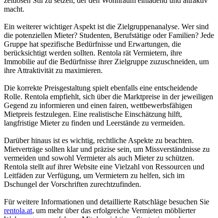
zeitlosen Stil zu setzen, der den Wohnraum einladend und attraktiv
macht.
Ein weiterer wichtiger Aspekt ist die Zielgruppenanalyse. Wer sind
die potenziellen Mieter? Studenten, Berufstätige oder Familien? Jede
Gruppe hat spezifische Bedürfnisse und Erwartungen, die
berücksichtigt werden sollten. Rentola rät Vermietern, ihre
Immobilie auf die Bedürfnisse ihrer Zielgruppe zuzuschneiden, um
ihre Attraktivität zu maximieren.
Die korrekte Preisgestaltung spielt ebenfalls eine entscheidende
Rolle. Rentola empfiehlt, sich über die Marktpreise in der jeweiligen
Gegend zu informieren und einen fairen, wettbewerbsfähigen
Mietpreis festzulegen. Eine realistische Einschätzung hilft,
langfristige Mieter zu finden und Leerstände zu vermeiden.
Darüber hinaus ist es wichtig, rechtliche Aspekte zu beachten.
Mietverträge sollten klar und präzise sein, um Missverständnisse zu
vermeiden und sowohl Vermieter als auch Mieter zu schützen.
Rentola stellt auf ihrer Website eine Vielzahl von Ressourcen und
Leitfäden zur Verfügung, um Vermietern zu helfen, sich im
Dschungel der Vorschriften zurechtzufinden.
Für weitere Informationen und detaillierte Ratschläge besuchen Sie
rentola.at
, um mehr über das erfolgreiche Vermieten möblierter