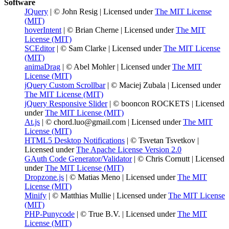
Software
JQuery
| © John Resig | Licensed under
The MIT License
(MIT)
hoverIntent
| © Brian Cherne | Licensed under
The MIT
License (MIT)
SCEditor
| © Sam Clarke | Licensed under
The MIT License
(MIT)
animaDrag
| © Abel Mohler | Licensed under
The MIT
License (MIT)
jQuery Custom Scrollbar
| © Maciej Zubala | Licensed under
The MIT License (MIT)
jQuery Responsive Slider
| © booncon ROCKETS | Licensed
under
The MIT License (MIT)
At.js
| © chord.luo@gmail.com | Licensed under
The MIT
License (MIT)
HTML5 Desktop Notifications
| © Tsvetan Tsvetkov |
Licensed under
The Apache License Version 2.0
GAuth Code Generator/Validator
| © Chris Cornutt | Licensed
under
The MIT License (MIT)
Dropzone.js
| © Matias Meno | Licensed under
The MIT
License (MIT)
Minify
| © Matthias Mullie | Licensed under
The MIT License
(MIT)
PHP-Punycode
| © True B.V. | Licensed under
The MIT
License (MIT)