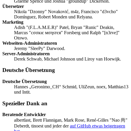
Graeme Spence und Joshua "groundup" Dickerson.
Übersetzer
Nikola "Dzonny" Novaković, m4z, Francisco "d3vcho"
Domínguez, Robert Monden und Relyana.
Marketing
Adish "(F.L.A.M.E.R)" Patel, Bryan "Runic" Deakin,
Marcus "cσσкιє мσηѕтєя" Forsberg und Ralph "[n3rve]"
Otowo.
Webseiten-Administratoren
Jeremy "SleePy" Darwood.
Server-Administratoren
Derek Schwab, Michael Johnson und Liroy van Hoewijk.
Deutsche Übersetzung
Deutsche Übersetzung
Hannes „Geronimo_CH“ Schmid, UliZeun, noex, Matthias13
und Intit.
Spezieller Dank an
Beratende Entwickler
albertlast, Brett Flannigan, Mark Rose, René-Gilles "Nao 尚"
Deberdt, tinoest und jeder der
auf GitHub etwas beigetragen