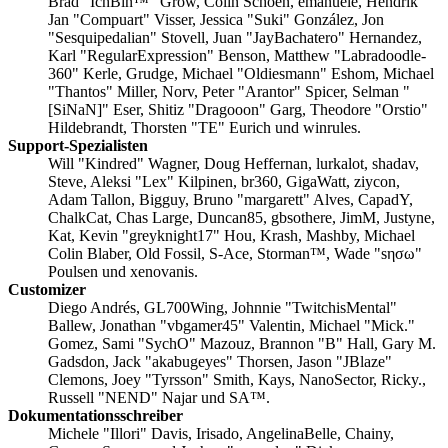
Brad "IchBin™" Grow, Colin Schoen, emanuele, Hendrik
Jan "Compuart" Visser, Jessica "Suki" González, Jon
"Sesquipedalian" Stovell, Juan "JayBachatero" Hernandez,
Karl "RegularExpression" Benson, Matthew "Labradoodle-
360" Kerle, Grudge, Michael "Oldiesmann" Eshom, Michael
"Thantos" Miller, Norv, Peter "Arantor" Spicer, Selman "
[SiNaN]" Eser, Shitiz "Dragooon" Garg, Theodore "Orstio"
Hildebrandt, Thorsten "TE" Eurich und winrules.
Support-Spezialisten
Will "Kindred" Wagner, Doug Heffernan, lurkalot, shadav,
Steve, Aleksi "Lex" Kilpinen, br360, GigaWatt, ziycon,
Adam Tallon, Bigguy, Bruno "margarett" Alves, CapadY,
ChalkCat, Chas Large, Duncan85, gbsothere, JimM, Justyne,
Kat, Kevin "greyknight17" Hou, Krash, Mashby, Michael
Colin Blaber, Old Fossil, S-Ace, Storman™, Wade "sησω"
Poulsen und xenovanis.
Customizer
Diego Andrés, GL700Wing, Johnnie "TwitchisMental"
Ballew, Jonathan "vbgamer45" Valentin, Michael "Mick."
Gomez, Sami "SychO" Mazouz, Brannon "B" Hall, Gary M.
Gadsdon, Jack "akabugeyes" Thorsen, Jason "JBlaze"
Clemons, Joey "Tyrsson" Smith, Kays, NanoSector, Ricky.,
Russell "NEND" Najar und SA™.
Dokumentationsschreiber
Michele "Illori" Davis, Irisado, AngelinaBelle, Chainy,