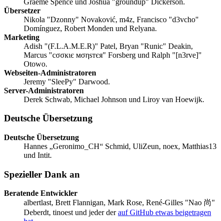
Graeme Spence und Joshua "groundup" Dickerson.
Übersetzer
Nikola "Dzonny" Novaković, m4z, Francisco "d3vcho"
Domínguez, Robert Monden und Relyana.
Marketing
Adish "(F.L.A.M.E.R)" Patel, Bryan "Runic" Deakin,
Marcus "cσσкιє мσηѕтєя" Forsberg und Ralph "[n3rve]"
Otowo.
Webseiten-Administratoren
Jeremy "SleePy" Darwood.
Server-Administratoren
Derek Schwab, Michael Johnson und Liroy van Hoewijk.
Deutsche Übersetzung
Deutsche Übersetzung
Hannes „Geronimo_CH“ Schmid, UliZeun, noex, Matthias13
und Intit.
Spezieller Dank an
Beratende Entwickler
albertlast, Brett Flannigan, Mark Rose, René-Gilles "Nao 尚"
Deberdt, tinoest und jeder der
auf GitHub etwas beigetragen