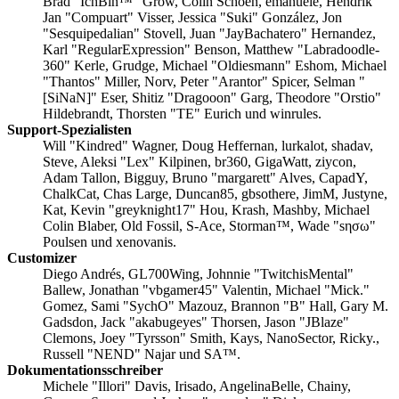
Brad "IchBin™" Grow, Colin Schoen, emanuele, Hendrik
Jan "Compuart" Visser, Jessica "Suki" González, Jon
"Sesquipedalian" Stovell, Juan "JayBachatero" Hernandez,
Karl "RegularExpression" Benson, Matthew "Labradoodle-
360" Kerle, Grudge, Michael "Oldiesmann" Eshom, Michael
"Thantos" Miller, Norv, Peter "Arantor" Spicer, Selman "
[SiNaN]" Eser, Shitiz "Dragooon" Garg, Theodore "Orstio"
Hildebrandt, Thorsten "TE" Eurich und winrules.
Support-Spezialisten
Will "Kindred" Wagner, Doug Heffernan, lurkalot, shadav,
Steve, Aleksi "Lex" Kilpinen, br360, GigaWatt, ziycon,
Adam Tallon, Bigguy, Bruno "margarett" Alves, CapadY,
ChalkCat, Chas Large, Duncan85, gbsothere, JimM, Justyne,
Kat, Kevin "greyknight17" Hou, Krash, Mashby, Michael
Colin Blaber, Old Fossil, S-Ace, Storman™, Wade "sησω"
Poulsen und xenovanis.
Customizer
Diego Andrés, GL700Wing, Johnnie "TwitchisMental"
Ballew, Jonathan "vbgamer45" Valentin, Michael "Mick."
Gomez, Sami "SychO" Mazouz, Brannon "B" Hall, Gary M.
Gadsdon, Jack "akabugeyes" Thorsen, Jason "JBlaze"
Clemons, Joey "Tyrsson" Smith, Kays, NanoSector, Ricky.,
Russell "NEND" Najar und SA™.
Dokumentationsschreiber
Michele "Illori" Davis, Irisado, AngelinaBelle, Chainy,