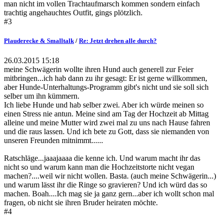
man nicht im vollen Trachtaufmarsch kommen sondern einfach
trachtig angehauchtes Outfit, gings plötzlich.
#3
Plauderecke & Smalltalk
/
Re: Jetzt drehen alle durch?
26.03.2015 15:18
meine Schwägerin wollte ihren Hund auch generell zur Feier
mitbringen...ich hab dann zu ihr gesagt: Er ist gerne willkommen,
aber Hunde-Unterhaltungs-Programm gibt's nicht und sie soll sich
selber um ihn kümmern.
Ich liebe Hunde und hab selber zwei. Aber ich würde meinen so
einen Stress nie antun. Meine sind am Tag der Hochzeit ab Mittag
alleine und meine Mutter wird zwei mal zu uns nach Hause fahren
und die raus lassen. Und ich bete zu Gott, dass sie niemanden von
unseren Freunden mitnimmt......
Ratschläge...jaaajaaaa die kenne ich. Und warum macht ihr das
nicht so und warum kann man die Hochzeitstorte nicht vegan
machen?....weil wir nicht wollen. Basta. (auch meine Schwägerin...)
und warum lässt ihr die Ringe so gravieren? Und ich würd das so
machen. Boah....Ich mag sie ja ganz gern...aber ich wollt schon mal
fragen, ob nicht sie ihren Bruder heiraten möchte.
#4