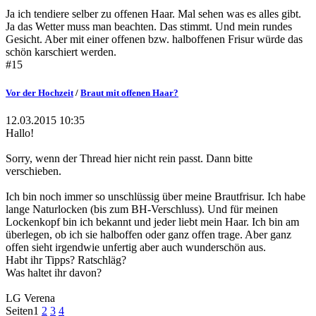
Ja ich tendiere selber zu offenen Haar. Mal sehen was es alles gibt.
Ja das Wetter muss man beachten. Das stimmt. Und mein rundes
Gesicht. Aber mit einer offenen bzw. halboffenen Frisur würde das
schön karschiert werden.
#15
Vor der Hochzeit
/
Braut mit offenen Haar?
12.03.2015 10:35
Hallo!
Sorry, wenn der Thread hier nicht rein passt. Dann bitte
verschieben.
Ich bin noch immer so unschlüssig über meine Brautfrisur. Ich habe
lange Naturlocken (bis zum BH-Verschluss). Und für meinen
Lockenkopf bin ich bekannt und jeder liebt mein Haar. Ich bin am
überlegen, ob ich sie halboffen oder ganz offen trage. Aber ganz
offen sieht irgendwie unfertig aber auch wunderschön aus.
Habt ihr Tipps? Ratschläg?
Was haltet ihr davon?
LG Verena
Seiten
1
2
3
4