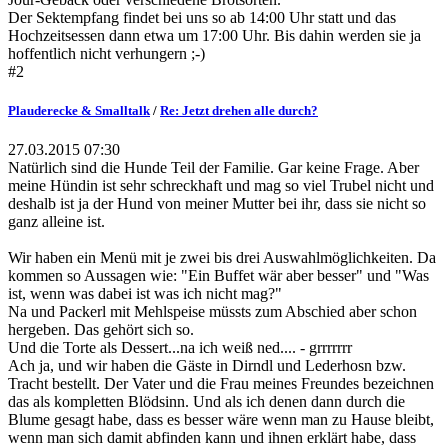
Der Sektempfang findet bei uns so ab 14:00 Uhr statt und das
Hochzeitsessen dann etwa um 17:00 Uhr. Bis dahin werden sie ja
hoffentlich nicht verhungern ;-)
#2
Plauderecke & Smalltalk
/
Re: Jetzt drehen alle durch?
27.03.2015 07:30
Natürlich sind die Hunde Teil der Familie. Gar keine Frage. Aber
meine Hündin ist sehr schreckhaft und mag so viel Trubel nicht und
deshalb ist ja der Hund von meiner Mutter bei ihr, dass sie nicht so
ganz alleine ist.
Wir haben ein Menü mit je zwei bis drei Auswahlmöglichkeiten. Da
kommen so Aussagen wie: "Ein Buffet wär aber besser" und "Was
ist, wenn was dabei ist was ich nicht mag?"
Na und Packerl mit Mehlspeise müssts zum Abschied aber schon
hergeben. Das gehört sich so.
Und die Torte als Dessert...na ich weiß ned.... - grrrrrrr
Ach ja, und wir haben die Gäste in Dirndl und Lederhosn bzw.
Tracht bestellt. Der Vater und die Frau meines Freundes bezeichnen
das als kompletten Blödsinn. Und als ich denen dann durch die
Blume gesagt habe, dass es besser wäre wenn man zu Hause bleibt,
wenn man sich damit abfinden kann und ihnen erklärt habe, dass