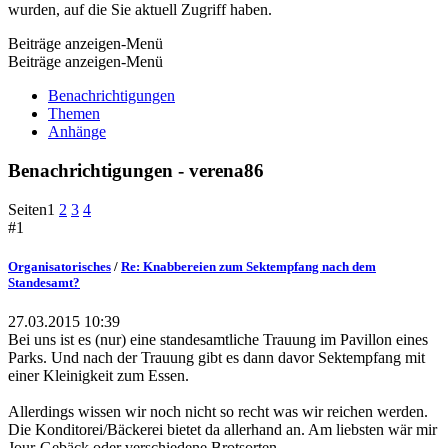
wurden, auf die Sie aktuell Zugriff haben.
Beiträge anzeigen-Menü
Beiträge anzeigen-Menü
Benachrichtigungen
Themen
Anhänge
Benachrichtigungen - verena86
Seiten
1
2
3
4
#1
Organisatorisches
/
Re: Knabbereien zum Sektempfang nach dem
Standesamt?
27.03.2015 10:39
Bei uns ist es (nur) eine standesamtliche Trauung im Pavillon eines
Parks. Und nach der Trauung gibt es dann davor Sektempfang mit
einer Kleinigkeit zum Essen.
Allerdings wissen wir noch nicht so recht was wir reichen werden.
Die Konditorei/Bäckerei bietet da allerhand an. Am liebsten wär mir
Jour-Gebäck oder verschiedene Brotsorten.