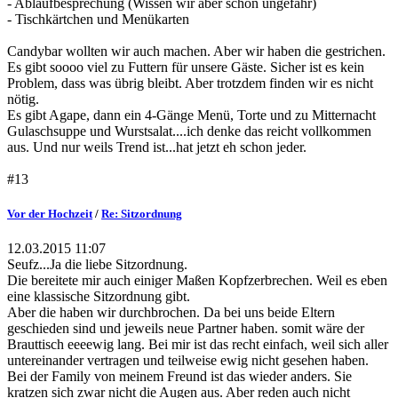
- Ablaufbesprechung (Wissen wir aber schon ungefähr)
- Tischkärtchen und Menükarten
Candybar wollten wir auch machen. Aber wir haben die gestrichen.
Es gibt soooo viel zu Futtern für unsere Gäste. Sicher ist es kein
Problem, dass was übrig bleibt. Aber trotzdem finden wir es nicht
nötig.
Es gibt Agape, dann ein 4-Gänge Menü, Torte und zu Mitternacht
Gulaschsuppe und Wurstsalat....ich denke das reicht vollkommen
aus. Und nur weils Trend ist...hat jetzt eh schon jeder.
#13
Vor der Hochzeit
/
Re: Sitzordnung
12.03.2015 11:07
Seufz...Ja die liebe Sitzordnung.
Die bereitete mir auch einiger Maßen Kopfzerbrechen. Weil es eben
eine klassische Sitzordnung gibt.
Aber die haben wir durchbrochen. Da bei uns beide Eltern
geschieden sind und jeweils neue Partner haben. somit wäre der
Brauttisch eeeewig lang. Bei mir ist das recht einfach, weil sich aller
untereinander vertragen und teilweise ewig nicht gesehen haben.
Bei der Family von meinem Freund ist das wieder anders. Sie
kratzen sich zwar nicht die Augen aus. Aber reden auch nicht