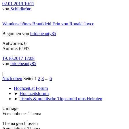
02.01.2019 10:11
von
Schildkröte
Wunderschönes Brautkleid Erin von Ronald Joyce
Begonnen von
bridebeauty85
Antworten: 0
Aufrufe: 6.997
19.10.2017 12:08
von
bridebeauty85
|
Nach oben
Seiten
1
2
3
...
6
Hochzeit.at Forum
►
Hochzeitsforum
►
Trends & praktische Tipps rund ums Heiraten
Umfrage
Verschobenes Thema
Thema geschlossen
Angeheftetes Thema