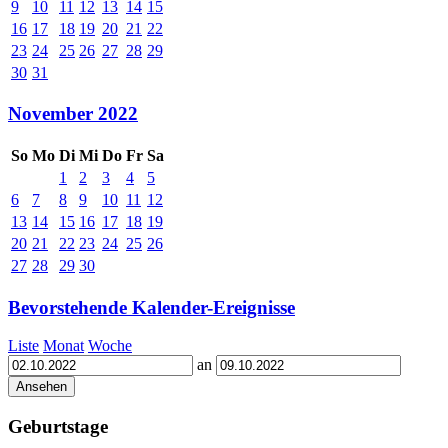
9
10
11
12
13
14
15
16
17
18
19
20
21
22
23
24
25
26
27
28
29
30
31
November 2022
So
Mo
Di
Mi
Do
Fr
Sa
1
2
3
4
5
6
7
8
9
10
11
12
13
14
15
16
17
18
19
20
21
22
23
24
25
26
27
28
29
30
Bevorstehende Kalender-Ereignisse
Liste
Monat
Woche
an
Geburtstage