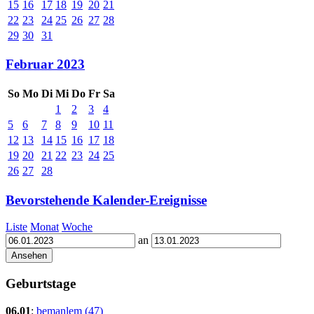
15
16
17
18
19
20
21
22
23
24
25
26
27
28
29
30
31
Februar 2023
So
Mo
Di
Mi
Do
Fr
Sa
1
2
3
4
5
6
7
8
9
10
11
12
13
14
15
16
17
18
19
20
21
22
23
24
25
26
27
28
Bevorstehende Kalender-Ereignisse
Liste
Monat
Woche
an
Geburtstage
06.01
:
bemanlem (47)