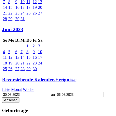
7
8
9
10
11
12
13
14
15
16
17
18
19
20
21
22
23
24
25
26
27
28
29
30
31
Juni 2023
So
Mo
Di
Mi
Do
Fr
Sa
1
2
3
4
5
6
7
8
9
10
11
12
13
14
15
16
17
18
19
20
21
22
23
24
25
26
27
28
29
30
Bevorstehende Kalender-Ereignisse
Liste
Monat
Woche
an
Geburtstage