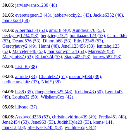
30.05
:
jarvisswanso1230 (48)
31.05
:
everetteguer13 (43)
,
jabberwocky21 (43)
,
Jackie6352 (40)
,
marlakool (58)
01.06
:
Albertha354 (53)
,
amz18 (40)
,
Aundrea576 (53)
,
beckycby1234 (53)
,
bergziege (32)
,
bonitaaans123 (53)
,
Carola046
(53)
,
Deand576 (53)
,
Dinorah68 (53)
,
Ethy12345 (53)
,
Geretyjauvy2 (49)
,
Hanni (48)
,
Jenell123456 (53)
,
lenitahqi123
(53)
,
Marcelene46 (53)
,
marikonwpr124 (53)
,
Marvis59 (53)
,
Marylin687 (53)
,
Rhian324 (53)
,
Stacy409 (53)
,
toravw587 (53)
02.06
:
Lisi_K (38)
03.06
:
a.bride (33)
,
Chantel32 (51)
,
mecurity084 (39)
,
nadine.urschitz (33)
,
Nini* (38)
04.06
:
bs88 (35)
,
fluegelchen325 (48)
,
Kristine43 (50)
,
Leonia43
(49)
,
Louisa32 (50)
,
WilsliamCex (42)
05.06
:
lillysue (37)
06.06
:
Azziwedd238 (53)
,
christinavidrine439 (49)
,
Fredia451 (48)
,
Jene2454 (53)
,
Jene963 (53)
,
JudithHyle23 (53)
,
krans4141
,
mark13 (38)
,
SherKeats245 (53)
,
willhlueo5jz (44)