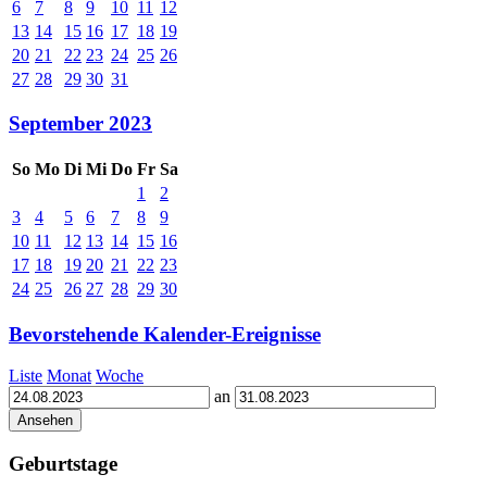
6
7
8
9
10
11
12
13
14
15
16
17
18
19
20
21
22
23
24
25
26
27
28
29
30
31
September 2023
So
Mo
Di
Mi
Do
Fr
Sa
1
2
3
4
5
6
7
8
9
10
11
12
13
14
15
16
17
18
19
20
21
22
23
24
25
26
27
28
29
30
Bevorstehende Kalender-Ereignisse
Liste
Monat
Woche
an
Geburtstage