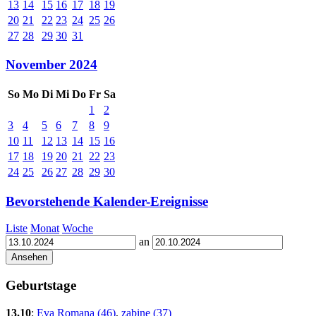
13
14
15
16
17
18
19
20
21
22
23
24
25
26
27
28
29
30
31
November 2024
So
Mo
Di
Mi
Do
Fr
Sa
1
2
3
4
5
6
7
8
9
10
11
12
13
14
15
16
17
18
19
20
21
22
23
24
25
26
27
28
29
30
Bevorstehende Kalender-Ereignisse
Liste
Monat
Woche
an
Geburtstage
13.10
:
Eva Romana (46)
,
zabine (37)