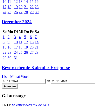
10
11
12
13
14
15
16
17
18
19
20
21
22
23
24
25
26
27
28
29
30
Dezember 2024
So
Mo
Di
Mi
Do
Fr
Sa
1
2
3
4
5
6
7
8
9
10
11
12
13
14
15
16
17
18
19
20
21
22
23
24
25
26
27
28
29
30
31
Bevorstehende Kalender-Ereignisse
Liste
Monat
Woche
an
Geburtstage
16.11
:
w.vanessa@gmx.de (41)