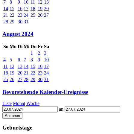
7
8
9
10
11
12
13
14
15
16
17
18
19
20
21
22
23
24
25
26
27
28
29
30
31
August 2024
So
Mo
Di
Mi
Do
Fr
Sa
1
2
3
4
5
6
7
8
9
10
11
12
13
14
15
16
17
18
19
20
21
22
23
24
25
26
27
28
29
30
31
Bevorstehende Kalender-Ereignisse
Liste
Monat
Woche
an
Geburtstage