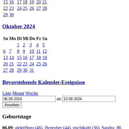
15
16
17
18
19
20
21
22
23
24
25
26
27
28
29
30
Oktober 2024
So
Mo
Di
Mi
Do
Fr
Sa
1
2
3
4
5
6
7
8
9
10
11
12
13
14
15
16
17
18
19
20
21
22
23
24
25
26
27
28
29
30
31
Bevorstehende Kalender-Ereignisse
Liste
Monat
Woche
an
Geburtstage
06.09
:
alektrfluro (46)
,
Henryher (44)
,
michikalti (36)
,
Sandra_86