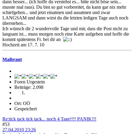
dann besser... (ich hoffe du verstehst es... bitte nicht böse sein...
musste mal raus). Du bist so gut vorbereitet, da kann gar nix mehr
schiefgehen... und jetzt einatmen und ausatmen und zwar
LANGSAM und dann wirst du die letzten ledigen Tage auch noch
überstehen...
Ich wünsch dir 2 wundervolle Tage und mir, dass die Post nicht zu
langsam ist... muss morgen noch eine Karte aufgeben und hoffe die
kommt spätestens Fr. bei dir an
Hochzeit am 17. 7. 10
Maibraut
Foren Urgestein
Beiträge: 2.098
Ort: OÖ
Gespeichert
Re:tick tack tick tack... noch 4 Tage!!!! PANIK!!!
#53
27.04.2010 23:26