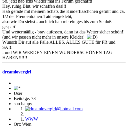
So, jetzt hab ichs wieder mal ins Forum geschafft!
Hey, ruhig Blut, wir schaffen das!!!
Hab gerade mit meinem Schatz die Kinderfläschchen gefüllt und ca.
1/2 der Freudentränen-Tatü eingeklebt,
also wie Du siehst - auch ich hab mir einiges bis zum Schluß
gespart!
Und wettermäßig - brav aufessen, dann ist das Wetter sicher schön!!
(und wir passen nicht mehr in unsere Kleider!
)
Wünsch Dir auf alle Fälle ALLES, ALLES GUTE für FR und
SA!!!
- und WIR WERDEN EINEN WUNDERSCHÖNEN TAG
HABEN!!!!!!
dreamlovergirl
User
Beiträge: 73
soo happy
WWW
Ort: Wien