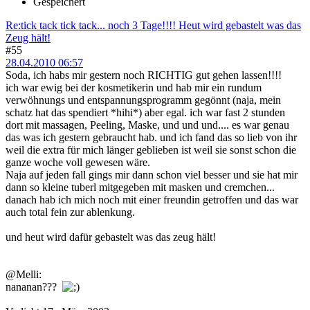
Gespeichert
Re:tick tack tick tack... noch 3 Tage!!!! Heut wird gebastelt was das
Zeug hält!
#55
28.04.2010 06:57
Soda, ich habs mir gestern noch RICHTIG gut gehen lassen!!!!
ich war ewig bei der kosmetikerin und hab mir ein rundum
verwöhnungs und entspannungsprogramm gegönnt (naja, mein
schatz hat das spendiert *hihi*) aber egal. ich war fast 2 stunden
dort mit massagen, Peeling, Maske, und und und.... es war genau
das was ich gestern gebraucht hab. und ich fand das so lieb von ihr
weil die extra für mich länger geblieben ist weil sie sonst schon die
ganze woche voll gewesen wäre.
Naja auf jeden fall gings mir dann schon viel besser und sie hat mir
dann so kleine tuberl mitgegeben mit masken und cremchen...
danach hab ich mich noch mit einer freundin getroffen und das war
auch total fein zur ablenkung.
und heut wird dafür gebastelt was das zeug hält!
@Melli:
nananan???