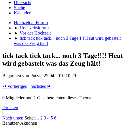
Übersicht
Suche
Kalender
Hochzeit.at Forum
►
Hochzeitsforum
►
Vor der Hochzeit
►
tick tack tick tack... noch 3 Tage!!!! Heut wird gebastelt
was das Zeug hält!
tick tack tick tack... noch 3 Tage!!!! Heut
wird gebastelt was das Zeug hält!
Begonnen von Putzal, 25.04.2010 10:29
⏪ vorheriges
-
nächstes ⏩
0 Mitglieder und 1 Gast betrachten dieses Thema.
Drucken
|
Nach unten
Seiten
1
2
3
4
5
6
Benutzer-Aktionen