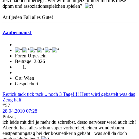
Jetzt hab ich überlegt - wer wird denn jetzt immer mit uns diese
dpnm und assoziationsspielchen spielen?
Auf jeden Fall alles Gute!
Zaubermaus1
Foren Urgestein
Beiträge: 2.026
Ort: Wien
Gespeichert
Re:tick tack tick tack... noch 3 Tage!!!! Heut wird gebastelt was das
Zeug hält!
#57
28.04.2010 07:28
Putzal,
ich leide mit dir! je mehr du schreibst, desto nervöser werd auch ich!
Aber du hast alles schon super vorbereitet, einen wunderbaren
enstpannungstag bei der kosmetikerin gehabt - was soll da doch
noch schiefgehen?