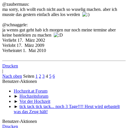
@zaubermaus:
ma sorry, ich wollt euch nicht auch so wuselig machen. aber ich
musste das gestern einfach alles los werden
@schnaggele:
ja wenns gut geht hab ich morgen nur noch meine termine aber
keine basteleien zu machen
Verliebt 17. März 2002
Verlobt 17. März 2009
Verheiratet 1. Mai 2010
Drucken
|
Nach oben
Seiten
1
2
3
4
5
6
Benutzer-Aktionen
Hochzeit.at Forum
►
Hochzeitsforum
►
Vor der Hochzeit
►
tick tack tick tack... noch 3 Tage!!!! Heut wird gebastelt
was das Zeug hält!
Benutzer-Aktionen
Drucken