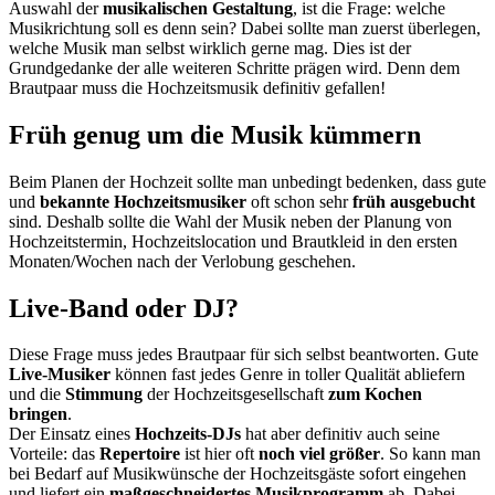
Auswahl der
musikalischen Gestaltung
, ist die Frage: welche
Musikrichtung soll es denn sein? Dabei sollte man zuerst überlegen,
welche Musik man selbst wirklich gerne mag. Dies ist der
Grundgedanke der alle weiteren Schritte prägen wird. Denn dem
Brautpaar muss die Hochzeitsmusik definitiv gefallen!
Früh genug um die Musik kümmern
Beim Planen der Hochzeit sollte man unbedingt bedenken, dass gute
und
bekannte Hochzeitsmusiker
oft schon sehr
früh ausgebucht
sind. Deshalb sollte die Wahl der Musik neben der Planung von
Hochzeitstermin, Hochzeitslocation und Brautkleid in den ersten
Monaten/Wochen nach der Verlobung geschehen.
Live-Band oder DJ?
Diese Frage muss jedes Brautpaar für sich selbst beantworten. Gute
Live-Musiker
können fast jedes Genre in toller Qualität abliefern
und die
Stimmung
der Hochzeitsgesellschaft
zum Kochen
bringen
.
Der Einsatz eines
Hochzeits-DJs
hat aber definitiv auch seine
Vorteile: das
Repertoire
ist hier oft
noch viel größer
. So kann man
bei Bedarf auf Musikwünsche der Hochzeitsgäste sofort eingehen
und liefert ein
maßgeschneidertes
Musikprogramm
ab. Dabei